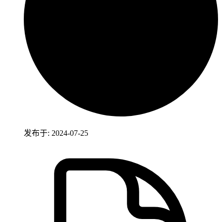
发布于: 2024-07-25