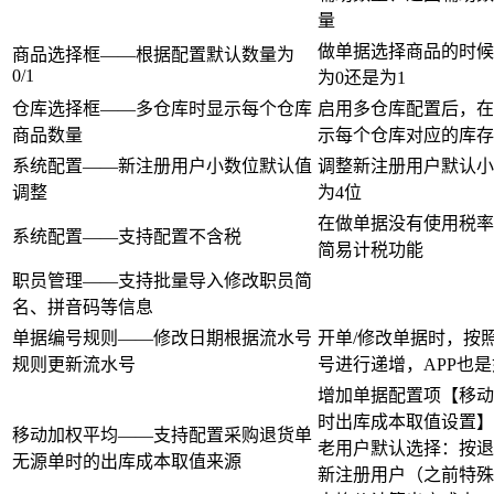
量
做单据选择商品的时候
商品选择框——根据配置默认数量为
0/1
为0还是为1
仓库选择框——多仓库时显示每个仓库
启用多仓库配置后，在
商品数量
示每个仓库对应的库存
系统配置——新注册用户小数位默认值
调整新注册用户默认小
调整
为4位
在做单据没有使用税率
系统配置——支持配置不含税
简易计税功能
职员管理——支持批量导入修改职员简
名、拼音码等信息
单据编号规则——修改日期根据流水号
开单/修改单据时，按
规则更新流水号
号进行递增，APP也
增加单据配置项【移动
时出库成本取值设置】
移动加权平均——支持配置采购退货单
老用户默认选择：按退
无源单时的出库成本取值来源​
新注册用户（之前特殊