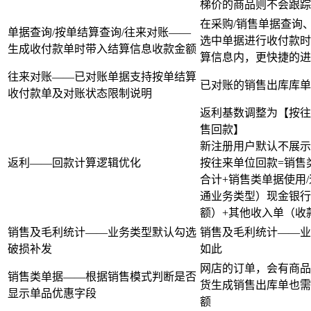
梯价的商品则不会跟踪
在采购/销售单据查询
单据查询/按单结算查询/往来对账——
选中单据进行收付款时
生成收付款单时带入结算信息收款金额
算信息内，更快捷的进
往来对账——已对账单据支持按单结算
已对账的销售出库库单
收付款单及对账状态限制说明
返利基数调整为【按往
售回款】
新注册用户默认不展示
返利——回款计算逻辑优化
按往来单位回款=销售
合计+销售类单据使用
通业务类型）现金银行
额）+其他收入单（收
销售及毛利统计——业务类型默认勾选
销售及毛利统计——业
破损补发
如此
网店的订单，会有商品
销售类单据——根据销售模式判断是否
货生成销售出库单也需
显示单品优惠字段
额