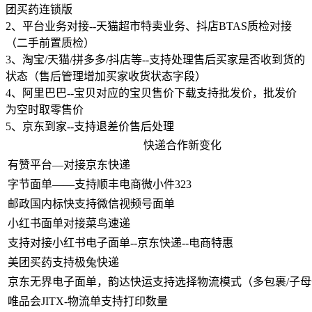
团买药连锁版
2、平台业务对接--天猫超市特卖业务、抖店BTAS质检对接
（二手前置质检）
3、淘宝/天猫/拼多多/抖店等--支持处理售后买家是否收到货的
状态（售后管理增加买家收货状态字段）
4、阿里巴巴--宝贝对应的宝贝售价下载支持批发价，批发价
为空时取零售价
5、京东到家--支持退差价售后处理
快递合作新变化
有赞平台—对接京东快递
字节面单——支持顺丰电商微小件323
邮政国内标快支持微信视频号面单
小红书面单对接菜鸟速递
支持对接小红书电子面单--京东快递--电商特惠
美团买药支持极兔快递
京东无界电子面单，韵达快运支持选择物流模式（多包裹/子母
唯品会JITX-物流单支持打印数量