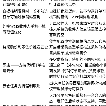
计算得出都是0
行计算预估运费。
自提核销发货时，若不勾选
自提核销发货时，若不勾选订单可
订单可通过核销码查询
核销码查询，APP同样也如此
订单收件人手机号未填写时会默认
外接WMS收件人手机不填
往来单位的收件人信息该逻辑去掉
写取值优化
有就传空
货主配置中推送价格信息到云仓系
将采购价和零售价推送云仓
开启后采购类型单据推送采购价格
售类型单据推送零售价
多家供货商，使用的不同WMS，
网店 ——支持代销订单推
通过奇门【外WMS】推送给各个
送云仓
商发货, 代销订单记录供货商账款
时推给各家供货商打单发货后回传
出/入库任务界面增加强制取消按
云仓任务支持强制取消
仅管理员账号可操作
大部分平台售后单都有平台介入的
态，我们售后单状态不支持，导致