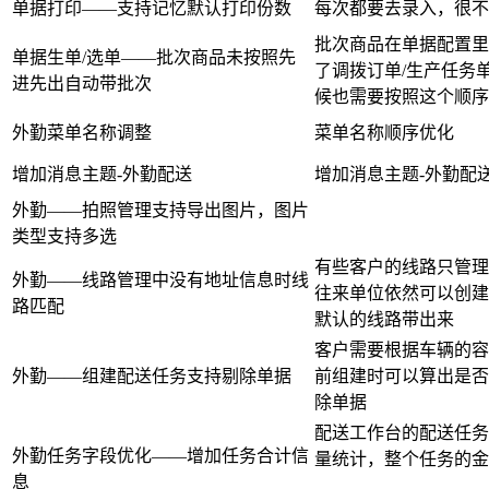
单据打印——支持记忆默认打印份数
每次都要去录入，很不
批次商品在单据配置里
单据生单/选单——批次商品未按照先
了调拨订单/生产任务
进先出自动带批次
候也需要按照这个顺序
外勤菜单名称调整
菜单名称顺序优化
增加消息主题-外勤配送
增加消息主题-外勤配送
外勤——拍照管理支持导出图片，图片
类型支持多选
有些客户的线路只管理
外勤——线路管理中没有地址信息时线
往来单位依然可以创建
路匹配
默认的线路带出来
客户需要根据车辆的容
外勤——组建配送任务支持剔除单据
前组建时可以算出是否
除单据
配送工作台的配送任务
外勤任务字段优化——增加任务合计信
量统计，整个任务的金
息