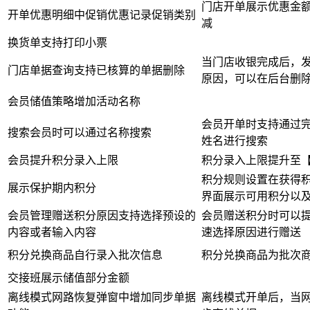
门店开单展示优惠金
开单优惠明细中促销优惠记录促销类别
减
换货单支持打印小票
当门店收银完成后，
门店单据查询支持已核算的单据删除
原因，可以在后台删
会员储值策略增加活动名称
会员开单时支持通过
搜索会员时可以通过名称搜索
姓名进行搜索
会员提升积分录入上限
积分录入上限提升至【99
积分规则设置在获得积
展示保护期内积分
界面展示可用积分以
会员管理赠送积分原因支持选择预设的
会员赠送积分时可以
内容或者输入内容
速选择原因进行赠送
积分兑换商品自行录入批次信息
积分兑换商品为批次
交接班展示储值部分金额
离线模式网路恢复弹窗中增加同步单据
离线模式开单后，当