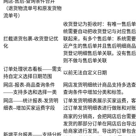
网店-售后-查询条件合并
（退货物流单号和原发货物
流单号）
收货登记为拒收时：有唯一售后单
统需要自动把收货登记与对应售后
拦截退货包裹-收货登记优
联起来，有多个售后单：系统需要
化
近产生的售后单并且售后明细商品
货登记明细售后单关联。没有售后
则不做与售后单关联
订单处理状态看板——需支
以前无法自定义日期
持自定义选择日期范围
网店-报表-商品查询条件
网店发货明细统计商品支持多选查
——支持多选和选择一类
查询条件中增加分类和标签。
网店——统计报表-发货明
订单发货明细表展示买家运费，客
细表--增加买家运费字段
过订单发货明细表进行做账和对账
商家的分销商，会把网店后台需要
发货的那部分订单在网店后台导出
给商家进行发货。导出的订单包含
新增平台报表——支持分析