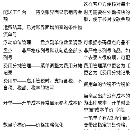
这样客户方便核对每个
配送工作台——待交账界面显示销售金
财务需要在外勤模块的
额
额，便于核对收款金额
运费结算，已对账界面增加查询条件物
流单号
浮动单位管理——盘点副单位数量调整
可根据条码盘点商品不
盘点——非严格序列号默认勾选全部序
非严格序列号商品，如
列号
个去录入很麻烦，可配
费用分摊管理——菜单调整为费用分摊
费用管理菜单更名为【
记录
更名为【费用分摊记录
费用单——启用管税时，支持含税、不
费用单的含税不含税价
含税、税额、税率的填写
当商品出库没有成本的
开单——开单成本异常显示参考成本价
为出库成本，开单时会
单据“成本单价”字段
一笔单子有AB两个商
数量阶梯价——价格策略优化
要带出指定销售价格，