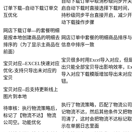
自动下载订单中取消秒级同步开关
订单下载--自动下载订单交
启自动下载时直接选择下载时间，
互优化
持秒级同步平台直接开启，减少开
动下载操作步骤
网店下载订单---的套餐明细
是按本地创建商品的明细去
网店订单中套餐的明细商品排序与
排序的（为了显示主商品在
信息中排序一致
前面）
宝贝很多时用Excel导入对应，但
宝贝对应--EXCEL快速对应
出只能全部宝贝导出影响效率，Exc
优化-支持只导出未对应的
导入对应下载模版增加导出未对应
宝贝
钮。
宝贝对应--后支持更新线上
图片到本地
执行了物流策略，匹配了物流公司
待审核：执行物流策略后，
记物流不达，然后其他条件又把物
标记了【物流不达】 物流
司清了，这时会把物流不达标记取
公司空。功能优化
示在单据日志里面