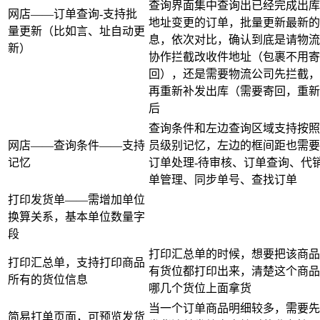
查询界面集中查询出已经完成出库
网店——订单查询-支持批
地址变更的订单，批量更新最新的
量更新（比如言、址自动更
息，依次对比，确认到底是请物流
新）
协作拦截改收件地址（包裹不用寄
回），还是需要物流公司先拦截，
再重新补发出库（需要寄回，重新
后
查询条件和左边查询区域支持按照
网店——查询条件——支持
员级别记忆，左边的框间距也需要
记忆
订单处理-待审核、订单查询、代
单管理、同步单号、查找订单
打印发货单——需增加单位
换算关系，基本单位数量字
段
打印汇总单的时候，想要把该商品
打印汇总单，支持打印商品
有货位都打印出来，清楚这个商品
所有的货位信息
哪几个货位上面拿货
当一个订单商品明细较多，需要先
简易打单页面，可预览发货