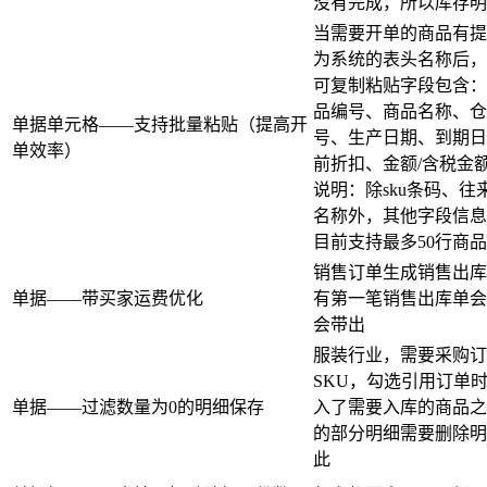
没有完成，所以库存明
当需要开单的商品有提供
为系统的表头名称后，
可复制粘贴字段包含：
品编号、商品名称、仓
单据单元格——支持批量粘贴（提高开
号、生产日期、到期日
单效率）
前折扣、金额/含税金
说明：除sku条码、
名称外，其他字段信息
目前支持最多50行商
销售订单生成销售出库
单据——带买家运费优化
有第一笔销售出库单会
会带出
服装行业，需要采购订
SKU，勾选引用订单
单据——过滤数量为0的明细保存
入了需要入库的商品之
的部分明细需要删除明
此