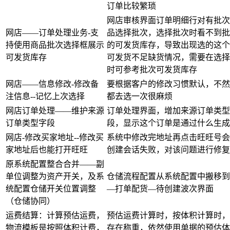
订单比较繁琐
网店审核界面订单明细行对有批次
网店——订单处理业务-支
品选择批次，选择批次时看不到批
持使用商品批次选择框展示
的可发货库存，导致出现选的这个
可发货库存
可发货不足缺货情况，需要在选择
时可参考批次可发货库存
网店——信息修改-修改备
要根据客户的修改习惯默认，不然
注信息--记忆上次选择
都去选一次很麻烦
网店订单处理——维护来源
订单处理界面，增加来源订单类型
订单类型字段
段，显示这个订单是通过什么生成
网店-修改买家地址--修改买
系统中修改完地址再点击旺旺号会
家地址后也能打开旺旺
创建会话失败，对该问题进行修复
原系统配置整合合并——副
单位调整为资产开关，及系
仓储流程配置从系统配置中搬移到
统配置仓储开关位置调整
—打单配货—待创建波次界面
（仓储协同）
运费结算：计算预估运费，
预估运费计算时，按体积计算时，
物流模板是按照体积计费，
存在称重，依然使用单据的预估体