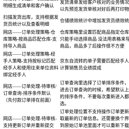
发货清单发给客户核对的业务情况
明细生成清单和客户确认
以先预览发货单核对好后再打印物
扫描发货出库，支持根据发
仓储绩效统计中增加发货员绩效统
货员统计以及查看明细
网店——订单处理策略-仓
仓库策略里设置匹配商品指定仓库
库策略-按商品匹配仓库-支
只能手动选择商品 没法用表格来
持导入商品
商品，商品多了后操作很不方便
网店——订单处理策略-经
手人策略-支持按标记匹配
京东自流转的单子需要匹配经手人
经手人和使用往来单位资料
计算销售员业绩提成
绑定经手人
订单查询里选择了订单排序条件，
网店——订单处理-待审核/
进去订单查询的时候，希望默认上
订单查询-排序条件默认
的排序条件，不要每次重新进入都
（先付款订单排在前面）
选。
订单处理位置不支持操作订单更新
网店——订单处理-待审核-
取最新的订单信息。还需要换个界
支持更新订单并重新提交
到原始订单池里面才可以重新下载