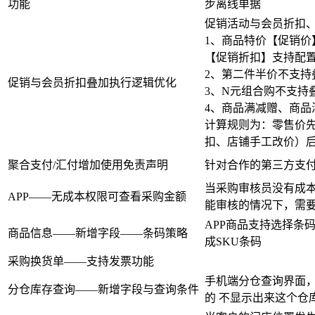
功能
步离线单据
促销活动与会员折扣
1、商品特价【促销价
【促销折扣】支持配
2、第二件半价不支持
促销与会员折扣叠加执行逻辑优化
3、N元组合购不支持
4、商品满减赠、商品
计算规则为：零售价
扣、店铺手工改价）
聚合支付/汇付增加使用免责声明
针对合作的第三方支
当采购审核员没有成
APP——无成本权限可查看采购金额
能审核的情况下，需
APP商品支持选择条
商品信息——新增字段——条码策略
成SKU条码
采购换货单——支持发票功能
手机端分仓查询界面，
分仓库存查询——新增字段与查询条件
的 不显示出来这个仓