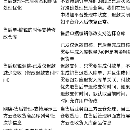
售后处理--售后状态和删除
不支持到订单准确的线上售后状态
处理优化
好准确处理售后业务。我们在售后
中增加平台处理中状态，退款关闭
如平台介入后恢复正常。
售后单-编辑的时候支持修
售后单据编辑修改支持选择仓库
改仓库
已发仅退款审核：售后单完成审核
需要生成入库数量为0但是有金额
退货单
售后逻辑调整-已发仅退款
退款支付：只需要生成付款单，不
减少应收（修改退款支付时
生成销售退货入库单，并且生成付
间）
需要跟对应退货入库单关联，付款
优先取售后单退款支付时间，如果
退款支付时间，默认取当前时间，
时间允许用户修改
网店-售后管理-支持展示三
当售后业务由三方云仓处理，当三
方云仓收货商品序列号/批
仓收货后，在售后管理界面支持展
次等信息
方云仓收货入库商品信息