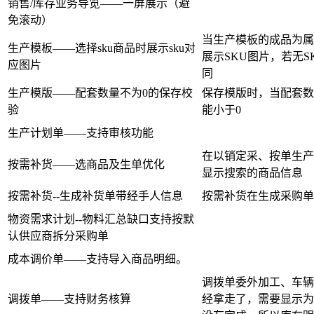
销售/库存业务导览——一屏展示（避
免滚动）
当生产模板的成品为属
生产模板——选择sku商品时展示sku对
展示SKU图片，若无S
应图片
同
生产模版——配套数量不为0的保存校
保存模版时，当配套数
验
能小于0
生产计划单——支持审核功能
在以销定采、按单生产
按需补货——选商品及生单优化
显示搜索的商品信息
按需补货--生成补货单带经手人信息
按需补货在生成采购单
物资需求计划--物料汇总缺口支持按默
认供应商拆分采购单
成本调价单——支持导入商品明细。
调拨单委外加工、车辆
调拨单——支持财务核算
经拿走了，需要显示为