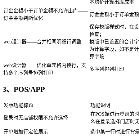
本均价计算出库成本
订金金额小于订单金额不允许出库——
订金金额小于订单金额
订金金额判断优化
保存模版样式时，在设
检查；
web设计器——合并相同明细行调整
模版中已设置的合计字
为计算字段，如不是计
算字段
web设计器——优化单元格内换行，支
多序列排列打印
持多个序列号排列打印
3、POS/APP
发版功能标题
功能说明
在POS端进行登录的
登录时无店铺权限不允许选择
么在登录选择门店时
开单增加行定位展示
选中某一行时进行背