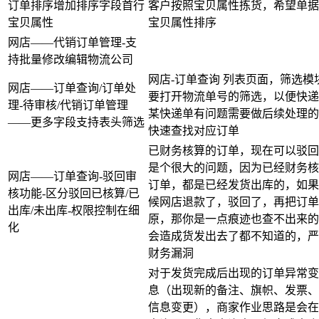
订单排序增加排序字段首行
客户按照宝贝属性拣货，希望单据
宝贝属性
宝贝属性排序
网店——代销订单管理-支
持批量修改编辑物流公司
网店-订单查询 列表页面，筛选模
网店——订单查询/订单处
要打开物流单号的筛选，以便快递
理-待审核/代销订单管理
某快递单有问题需要做后续处理的
——更多字段支持表头筛选
快速查找对应订单
已财务核算的订单，现在可以驳回
是个很大的问题，因为已经财务核
网店——订单查询-驳回审
订单，都是已经发货出库的，如果
核功能-区分驳回已核算/已
候网店退款了，驳回了，再把订单
出库/未出库-权限控制在细
原，那你是一点痕迹也查不出来的
化
会造成货发出去了都不知道的，严
财务漏洞
对于发货完成后出现的订单异常变
息（出现新的备注、旗帜、发票、
信息变更），商家作业思路是会在