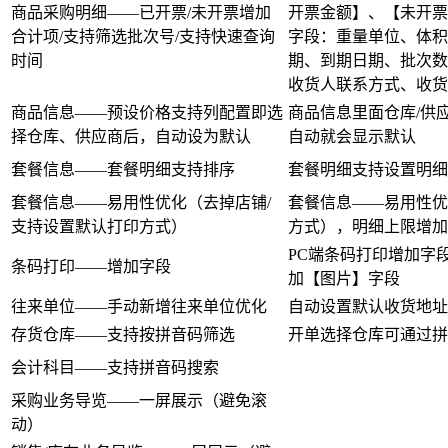
商品采购明细——已开票/未开票增加
开票金额】、【未开票
合计项/支持筛选批次号/支持快速查询
字段：重量单位、体积
时间
期、到期日期、批次数
收货人联系方式、收货
商品信息——预设价格支持列配置即选
商品信息里面仓库/供
择仓库、供应商后，自动设为默认
自动就会显示默认
套餐信息——套餐明细支持排序
套餐明细支持设置明细
套餐信息——易用性优化（去掉店铺/
套餐信息——易用性优
支持设置默认打印方式）
方式），明细上限增加为
PC端条码打印增加字
条码打印——增加字段
加【图片】字段
往来单位——手动新增往来单位优化
自动设置默认收货地址
存货仓库——支持按拼音码筛选
开单选择仓库可通过拼
会计科目——支持拼音码搜索
采购业务导览——一屏展示（避免滚
动）